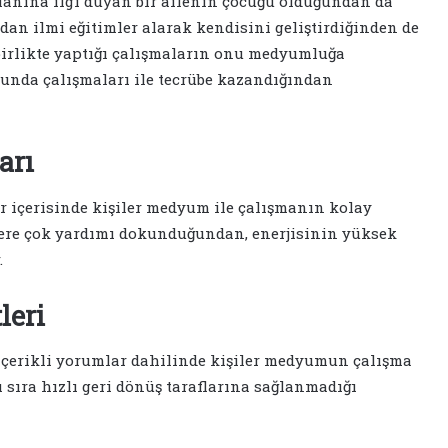
anına ilgi duyan bir ailenin çocuğu olduğundan da
an ilmi eğitimler alarak kendisini geliştirdiğinden de
birlikte yaptığı çalışmaların onu medyumluğa
usunda çalışmaları ile tecrübe kazandığından
arı
 içerisinde kişiler medyum ile çalışmanın kolay
lere çok yardımı dokunduğundan, enerjisinin yüksek
.
leri
içerikli yorumlar dahilinde kişiler medyumun çalışma
ıra hızlı geri dönüş taraflarına sağlanmadığı