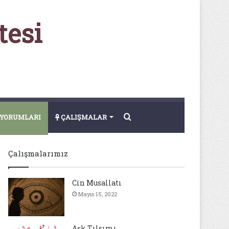
tesi
Arama
YORUMLARI
ÇALIŞMALAR
yap
Çalışmalarımız
...
Cin Musallatı
Mayıs 15, 2022
Aşk Tılsımı