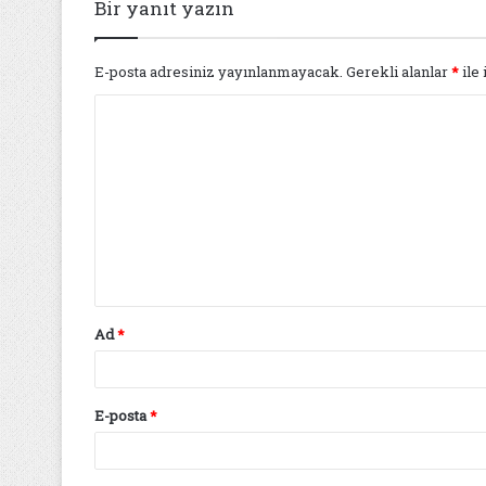
Bir yanıt yazın
E-posta adresiniz yayınlanmayacak.
Gerekli alanlar
*
ile 
Y
o
r
u
m
*
Ad
*
E-posta
*