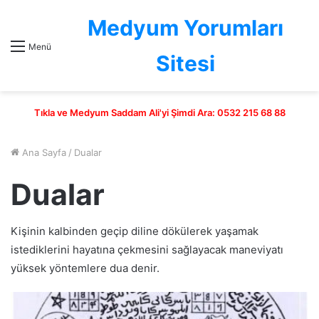
Medyum Yorumları
Menü
Sitesi
Tıkla ve Medyum Saddam Ali'yi Şimdi Ara: 0532 215 68 88
Ana Sayfa
/
Dualar
Dualar
Kişinin kalbinden geçip diline dökülerek yaşamak
istediklerini hayatına çekmesini sağlayacak maneviyatı
yüksek yöntemlere dua denir.