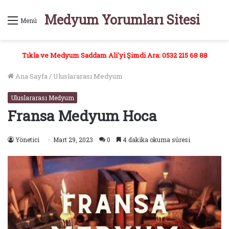
Medyum Yorumları Sitesi
Menü
Tıkla ve Medyum Saddam Ali'yi Şimdi Ara: 0532 215 68 88
Ana Sayfa
/
Uluslararası Medyum
Uluslararası Medyum
Fransa Medyum Hoca
Yönetici
Mart 29, 2023
0
4 dakika okuma süresi