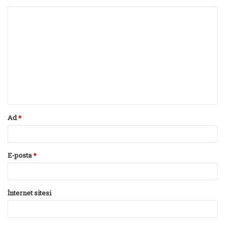
Y
o
r
u
m
*
Ad
*
E-posta
*
İnternet sitesi