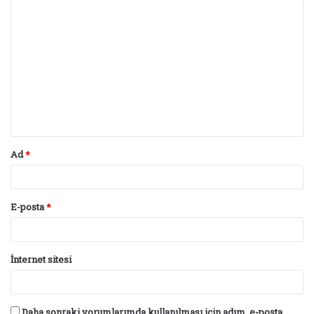
Y
o
r
u
m
*
Ad
*
E-posta
*
İnternet sitesi
Daha sonraki yorumlarımda kullanılması için adım, e-posta