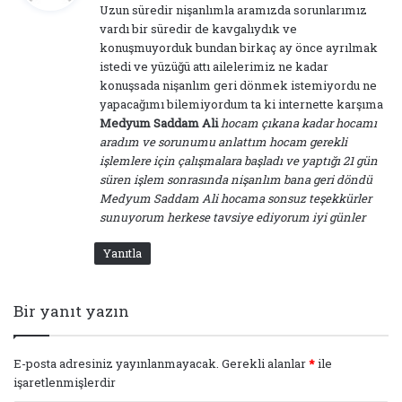
Uzun süredir nişanlımla aramızda sorunlarımız
i
vardı bir süredir de kavgalıydık ve
k
konuşmuyorduk bundan birkaç ay önce ayrılmak
i
istedi ve yüzüğü attı ailelerimiz ne kadar
:
konuşsada nişanlım geri dönmek istemiyordu ne
yapacağımı bilemiyordum ta ki internette karşıma
Medyum Saddam Ali
hocam çıkana kadar hocamı
aradım ve sorunumu anlattım hocam gerekli
işlemlere için çalışmalara başladı ve yaptığı 21 gün
süren işlem sonrasında nişanlım bana geri döndü
Medyum Saddam Ali hocama sonsuz teşekkürler
sunuyorum herkese tavsiye ediyorum iyi günler
Yanıtla
Bir yanıt yazın
E-posta adresiniz yayınlanmayacak.
Gerekli alanlar
*
ile
işaretlenmişlerdir