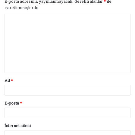
E-posta adresiniz yayınlanmayacak.
Gerekli alanlar
*
ile
işaretlenmişlerdir
Y
o
r
u
m
*
Ad
*
E-posta
*
İnternet sitesi