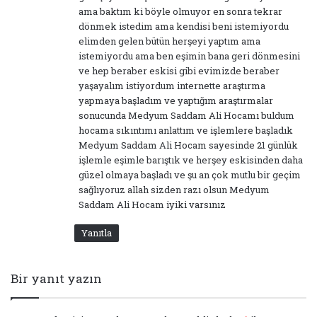
k
ama baktım ki böyle olmuyor en sonra tekrar
i
dönmek istedim ama kendisi beni istemiyordu
:
elimden gelen bütün herşeyi yaptım ama
istemiyordu ama ben eşimin bana geri dönmesini
ve hep beraber eskisi gibi evimizde beraber
yaşayalım istiyordum internette araştırma
yapmaya başladım ve yaptığım araştırmalar
sonucunda Medyum Saddam Ali Hocamı buldum
hocama sıkıntımı anlattım ve işlemlere başladık
Medyum Saddam Ali Hocam sayesinde 21 günlük
işlemle eşimle barıştık ve herşey eskisinden daha
güzel olmaya başladı ve şu an çok mutlu bir geçim
sağlıyoruz allah sizden razı olsun Medyum
Saddam Ali Hocam iyiki varsınız
Yanıtla
Bir yanıt yazın