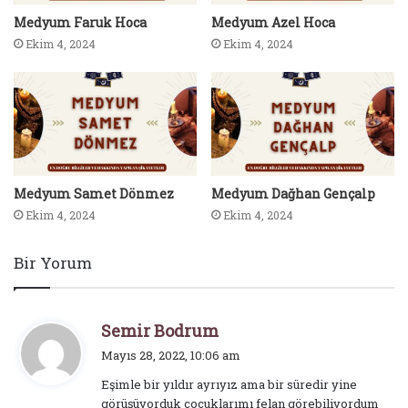
Medyum Faruk Hoca
Medyum Azel Hoca
Ekim 4, 2024
Ekim 4, 2024
Medyum Samet Dönmez
Medyum Dağhan Gençalp
Ekim 4, 2024
Ekim 4, 2024
Bir Yorum
d
Semir Bodrum
e
Mayıs 28, 2022, 10:06 am
d
Eşimle bir yıldır ayrıyız ama bir süredir yine
i
görüşüyorduk çocuklarımı felan görebiliyordum