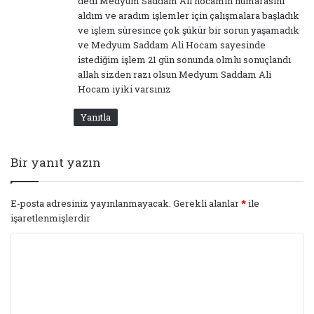
dedi Medyum Saddam Ali hocamın numarasını
aldım ve aradım işlemler için çalışmalara başladık
ve işlem süresince çok şükür bir sorun yaşamadık
ve Medyum Saddam Ali Hocam sayesinde
istediğim işlem 21 gün sonunda olmlu sonuçlandı
allah sizden razı olsun Medyum Saddam Ali
Hocam iyiki varsınız
Yanıtla
Bir yanıt yazın
E-posta adresiniz yayınlanmayacak.
Gerekli alanlar
*
ile
işaretlenmişlerdir
Y
o
r
u