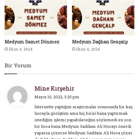
Medyum Samet Dönmez
Medyum Dağhan Gençalp
Ekim 4, 2024
Ekim 4, 2024
Bir Yorum
d
Mine Kırşehir
e
Mayıs 10, 2022, 3:25 pm
d
İnternette yaptığım araştırmalar sonucunda bir kaç
i
hocayla görüştüm ama hiç birisi bana yaptırmak
k
istediğim işlemi yapabileceğini söylemedi en son
i
bir hoca bana Medyum Saddam Ali Hocayı önerdi
:
yaparsa çözerse Medyum Saddam Ali Hoca çözer