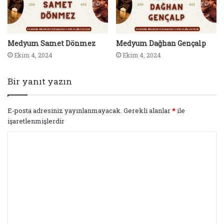
Medyum Samet Dönmez
Medyum Dağhan Gençalp
Ekim 4, 2024
Ekim 4, 2024
Bir yanıt yazın
E-posta adresiniz yayınlanmayacak.
Gerekli alanlar
*
ile
işaretlenmişlerdir
Y
o
r
u
m
*