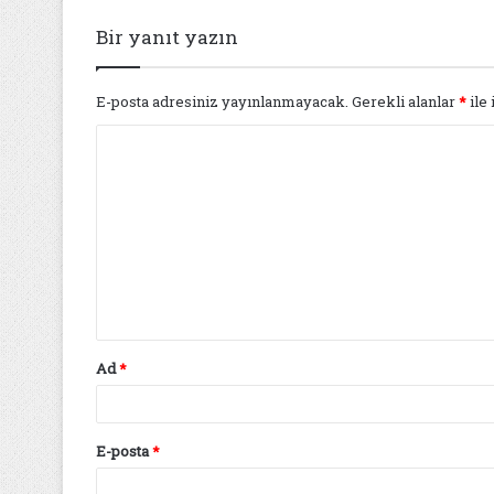
Bir yanıt yazın
E-posta adresiniz yayınlanmayacak.
Gerekli alanlar
*
ile 
Y
o
r
u
m
*
Ad
*
E-posta
*