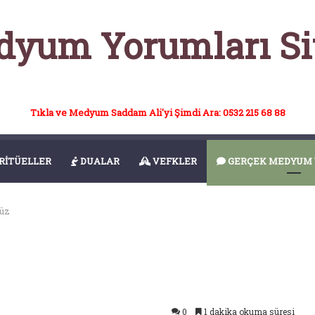
yum Yorumları Si
Tıkla ve Medyum Saddam Ali'yi Şimdi Ara: 0532 215 68 88
RİTÜELLER
DUALAR
VEFKLER
GERÇEK MEDYUM 
üz
0
1 dakika okuma süresi