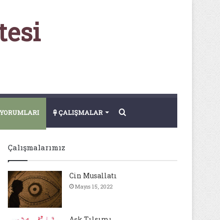
tesi
Arama
YORUMLARI
ÇALIŞMALAR
yap
Çalışmalarımız
...
Cin Musallatı
Mayıs 15, 2022
Aşk Tılsımı