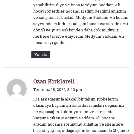
yapabilirim diye ve bana Medyum Saddam Ali
hocayı önerdiler hocamı aradım derdimi anlattım
ve çalışmalara başladı Medyum Saddam Ali hocam
sayesinde erkek arkadaşım bana kısa sürede geri
döndü ve şu an eskisinden daha çok mutluyuz
herkese tavsiye ediyorum Medyum Saddam Ali
hocamı iyi günler
Yanıtla
d
Ozan Kırklareli
e
Temmuz 18, 2022, 3:40 pm
d
Kız arkadaşımla alakalı bir takım şüphelerim
i
oluşmaya başlamıştı bana davranışları değişmişti
k
ne yapacağımı bilemiyordum ve internette
i
karşıma çıkan Medyum Saddam Ali hocamı
:
aradım hocama sorunumu anlattım ve işlemlere
başladı yapmış olduğu işlemler sonucunda 21 günde