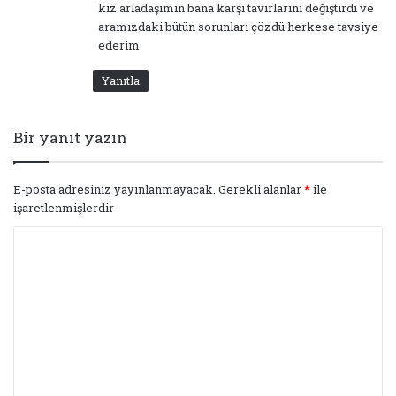
kız arladaşımın bana karşı tavırlarını değiştirdi ve
aramızdaki bütün sorunları çözdü herkese tavsiye
ederim
Yanıtla
Bir yanıt yazın
E-posta adresiniz yayınlanmayacak.
Gerekli alanlar
*
ile
işaretlenmişlerdir
Y
o
r
u
m
*