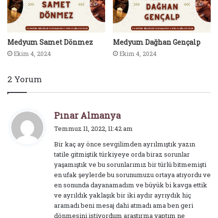
Medyum Samet Dönmez
Medyum Dağhan Gençalp
Ekim 4, 2024
Ekim 4, 2024
2 Yorum
d
Pınar Almanya
e
Temmuz 11, 2022, 11:42 am
d
Bir kaç ay önce sevgilimden ayrılmıştık yazın
i
tatile gitmiştik türkiyeye orda biraz sorunlar
k
yaşamıştık ve bu sorunlarımız bir türlü bitmemişti
i
en ufak şeylerde bu sorunumuzu ortaya atıyordu ve
:
en sonunda dayanamadım ve büyük bi kavga ettik
ve ayrıldık yaklaşık bir iki aydır ayrıydık hiç
aramadı beni mesaj dahi atmadı ama ben geri
dönmesini istiyordum araştırma yaptım ne