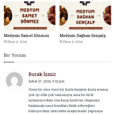
Medyum Samet Dönmez
Medyum Dağhan Gençalp
Ekim 4, 2024
Ekim 4, 2024
Bir Yorum
d
Burak İzmir
e
Şubat 27, 2022, 5:22 pm
d
Uzun bir süre önce bir kızla tanıştım kızla aramız
i
çok iyi oldu çok samimiyiz ama bir türlü
k
açılamıyordum ona karşı hislerim oluşmaya
i
başlamıştı nasıl kendimi ifade edeceğimi
:
bilmiyordum internette araştırmalar yapmaya