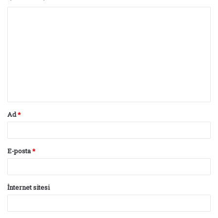
Y
o
r
u
m
*
Ad
*
E-posta
*
İnternet sitesi