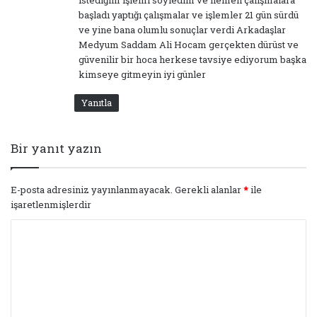
başladı yaptığı çalışmalar ve işlemler 21 gün sürdü
ve yine bana olumlu sonuçlar verdi Arkadaşlar
Medyum Saddam Ali Hocam gerçekten dürüst ve
güvenilir bir hoca herkese tavsiye ediyorum başka
kimseye gitmeyin iyi günler
Yanıtla
Bir yanıt yazın
E-posta adresiniz yayınlanmayacak.
Gerekli alanlar
*
ile
işaretlenmişlerdir
Y
o
r
u
m