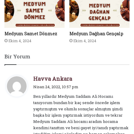
Medyum Samet Dönmez
Medyum Dağhan Gençalp
Ekim 4, 2024
Ekim 4, 2024
Bir Yorum
d
Havva Ankara
e
Nisan 24, 2022, 10:57 pm
d
Ben yıllardır Medyum Saddam Ali Hocamı
i
tanıyorum bundan bir kaç sende öncede işlem
k
yaptırmıştım ve olumlu sonuçlar almıştım şimdi
i
başka bir işlem yaptırmak istiyordum ve tekrar
:
Medyum Saddam Ali hocamı aradım hocama
kendimi tanıttım ve beni gayet iyi tanıdı yaptırmak
istediğim işlemi söyledim ve hemen çalışmalara