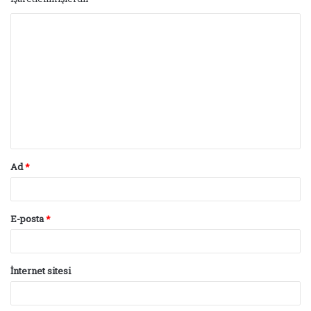
Y
o
r
u
m
*
Ad
*
E-posta
*
İnternet sitesi