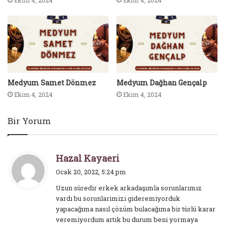
Ekim 4, 2024
Ekim 4, 2024
Medyum Samet Dönmez
Medyum Dağhan Gençalp
Ekim 4, 2024
Ekim 4, 2024
Bir Yorum
d
Hazal Kayaeri
e
Ocak 20, 2022, 5:24 pm
d
Uzun süredir erkek arkadaşımla sorunlarımız
i
vardı bu sorunlarimizi gideremiyorduk
k
yapacağıma nasıl çözüm bulacağıma bir türlü karar
i
veremiyordum artık bu durum beni yormaya
: