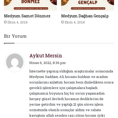
Medyum Samet Dönmez
Medyum Dağhan Gençalp
Ekim 4, 2024
Ekim 4, 2024
Bir Yorum
d
Aykut Mersin
e
Nisan 6, 2022, 8:36 pm
d
İnternette yapmış olduğum araştırmalar sonucunda
i
Medyum Saddam Ali hocamı buldum ve aradım
k
sorunlarımı anlattım hocam beni dinledikten sonra
i
gerekli işlemlere için çalışmalara başladı
:
çalışmamız boyunca hiç bir sorun yaşamadım
herşey güzel ilerledi hocamın dediklerini de
yerine getirdim ve yaptığı 21 gün süren işlem
somutunda olumlu sonuçlar aldım ve rahata
kavuştum allah senden razı olsun hocam iyiki