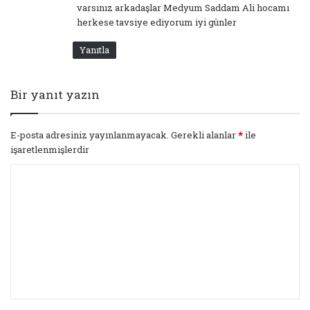
varsınız arkadaşlar Medyum Saddam Ali hocamı
herkese tavsiye ediyorum iyi günler
Yanıtla
Bir yanıt yazın
E-posta adresiniz yayınlanmayacak.
Gerekli alanlar
*
ile
işaretlenmişlerdir
Y
o
r
u
m
*