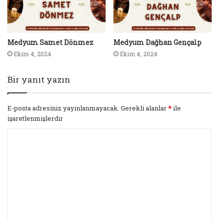
Medyum Samet Dönmez
Medyum Dağhan Gençalp
Ekim 4, 2024
Ekim 4, 2024
Bir yanıt yazın
E-posta adresiniz yayınlanmayacak.
Gerekli alanlar
*
ile
işaretlenmişlerdir
Y
o
r
u
m
*