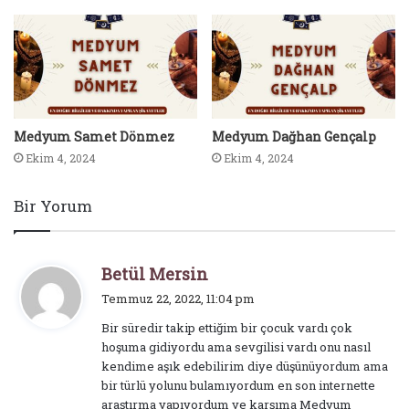
Medyum Samet Dönmez
Medyum Dağhan Gençalp
Ekim 4, 2024
Ekim 4, 2024
Bir Yorum
d
Betül Mersin
e
Temmuz 22, 2022, 11:04 pm
d
Bir süredir takip ettiğim bir çocuk vardı çok
i
hoşuma gidiyordu ama sevgilisi vardı onu nasıl
k
kendime aşık edebilirim diye düşünüyordum ama
i
bir türlü yolunu bulamıyordum en son internette
:
araştırma yapıyordum ve karşıma Medyum