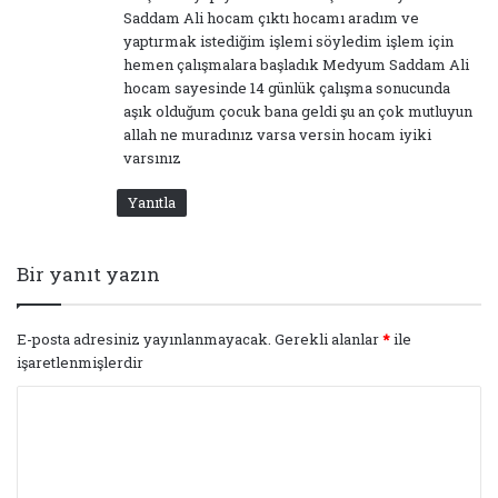
Saddam Ali hocam çıktı hocamı aradım ve
yaptırmak istediğim işlemi söyledim işlem için
hemen çalışmalara başladık Medyum Saddam Ali
hocam sayesinde 14 günlük çalışma sonucunda
aşık olduğum çocuk bana geldi şu an çok mutluyun
allah ne muradınız varsa versin hocam iyiki
varsınız
Yanıtla
Bir yanıt yazın
E-posta adresiniz yayınlanmayacak.
Gerekli alanlar
*
ile
işaretlenmişlerdir
Y
o
r