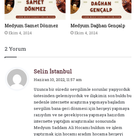
Medyum Samet Dönmez
Medyum Dağhan Gençalp
Ekim 4, 2024
Ekim 4, 2024
2 Yorum
d
Selin İstanbul
e
Haziran 10, 2022, 11:57 am
d
Uzunca bir süredir sevgilimle sorunlar yaşıyorduk
i
üstesinden gelemiyorduk ve ilişkimiz son buldu bu
k
nedenle internette araştırma yapmaya başladım
i
sevgilim bana geri dönmesi için herşeyi yapmaya
:
razıydım ve ne gerekiyorsa yapmaya hazırdım
internette yaptığım araştırmalar sonucunda
Medyum Saddam Ali Hocamı buldum ve işlem
yaptırmak için hocamı aradım hocama herşeyi