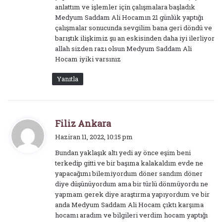
anlattım ve işlemler için çalışmalara başladık
Medyum Saddam Ali Hocamın 21 günlük yaptığı
çalışmalar sonucunda sevgilim bana geri döndü ve
barıştık ilişkimiz şu an eskisinden daha iyi ilerliyor
allah sizden razı olsun Medyum Saddam Ali
Hocam iyiki varsınız
Yanıtla
d
Filiz Ankara
e
Haziran 11, 2022, 10:15 pm
d
Bundan yaklaşık altı yedi ay önce eşim beni
i
terkedip gitti ve bir başıma kalakaldım evde ne
k
yapacağımı bilemiyordum döner sandım döner
i
diye düşünüyordum ama bir türlü dönmüyordu ne
:
yapmam gerek diye araştırma yapıyordum ve bir
anda Medyum Saddam Ali Hocam çıktı karşıma
hocamı aradım ve bilgileri verdim hocam yaptığı