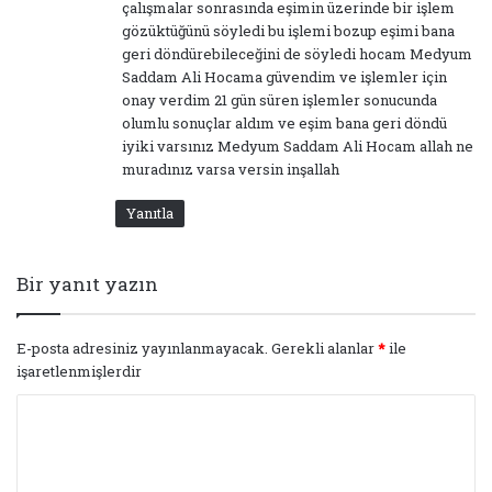
çalışmalar sonrasında eşimin üzerinde bir işlem
gözüktüğünü söyledi bu işlemi bozup eşimi bana
geri döndürebileceğini de söyledi hocam Medyum
Saddam Ali Hocama güvendim ve işlemler için
onay verdim 21 gün süren işlemler sonucunda
olumlu sonuçlar aldım ve eşim bana geri döndü
iyiki varsınız Medyum Saddam Ali Hocam allah ne
muradınız varsa versin inşallah
Yanıtla
Bir yanıt yazın
E-posta adresiniz yayınlanmayacak.
Gerekli alanlar
*
ile
işaretlenmişlerdir
Y
o
r