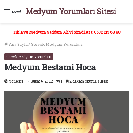
Medyum Yorumları Sitesi
Menü
Tıkla ve Medyum Saddam Ali'yi Şimdi Ara: 0532 215 68 88
Ana Sayfa
/
Gerçek Medyum Yorumları
Gerçek Medyum Yorumları
Medyum Bestami Hoca
Yönetici
Şubat 6, 2022
1
2 dakika okuma süresi