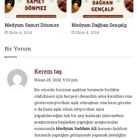
Medyum Samet Dönmez
Medyum Dağhan Gençalp
Ekim 4, 2024
Ekim 4, 2024
Bir Yorum
d
Kerem taş
e
Nisan 25, 2021, 5:03 pm
d
Bir süredir birisine aşıktım benimle birlikte
i
olabilmesi için herşeyi denedim ama kendimi ona
k
gösteremiyordum aşık olmuştum ona beni görsün
i
o da bana aşık olsun istiyordum ama
:
yapabileceğim tek bir şey kalmıştı internetten
araştırmaya başladım yaptığım araştırmalar
sonucunda
Medyum Saddam Ali
hocamı buldum
hocamla yaptığım görüşmede yapmak istediğim