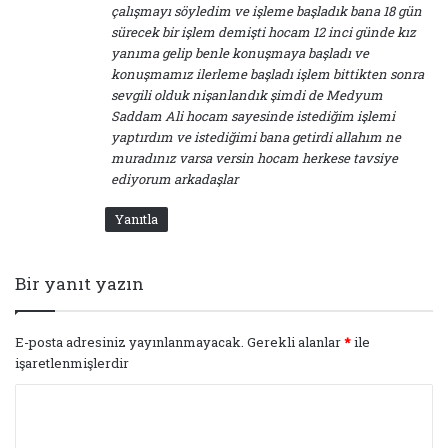
çalışmayı söyledim ve işleme başladık bana 18 gün
sürecek bir işlem demişti hocam 12 inci günde kız
yanıma gelip benle konuşmaya başladı ve
konuşmamız ilerleme başladı işlem bittikten sonra
sevgili olduk nişanlandık şimdi de Medyum
Saddam Ali hocam sayesinde istediğim işlemi
yaptırdım ve istediğimi bana getirdi allahım ne
muradınız varsa versin hocam herkese tavsiye
ediyorum arkadaşlar
Yanıtla
Bir yanıt yazın
E-posta adresiniz yayınlanmayacak.
Gerekli alanlar
*
ile
işaretlenmişlerdir
Y
o