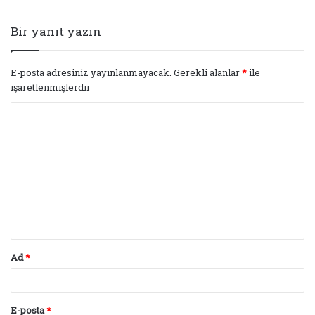
Bir yanıt yazın
E-posta adresiniz yayınlanmayacak.
Gerekli alanlar
*
ile
işaretlenmişlerdir
Y
o
r
u
m
*
Ad
*
E-posta
*