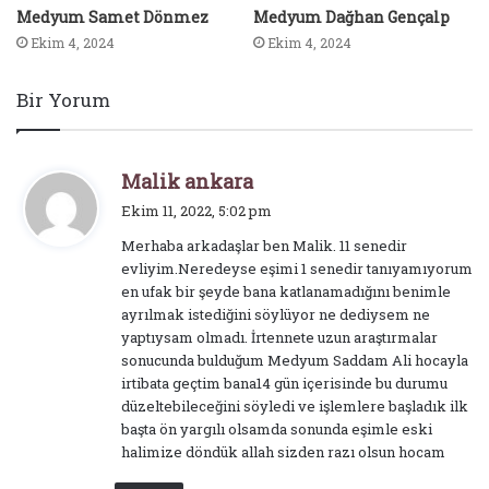
Medyum Samet Dönmez
Medyum Dağhan Gençalp
Ekim 4, 2024
Ekim 4, 2024
Bir Yorum
d
Malik ankara
e
Ekim 11, 2022, 5:02 pm
d
Merhaba arkadaşlar ben Malik. 11 senedir
i
evliyim.Neredeyse eşimi 1 senedir tanıyamıyorum
k
en ufak bir şeyde bana katlanamadığını benimle
i
ayrılmak istediğini söylüyor ne dediysem ne
:
yaptıysam olmadı. İrtennete uzun araştırmalar
sonucunda bulduğum Medyum Saddam Ali hocayla
irtibata geçtim bana14 gün içerisinde bu durumu
düzeltebileceğini söyledi ve işlemlere başladık ilk
başta ön yargılı olsamda sonunda eşimle eski
halimize döndük allah sizden razı olsun hocam