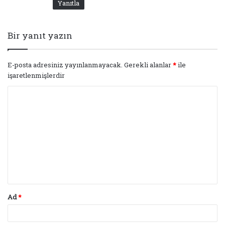
Yanıtla
Bir yanıt yazın
E-posta adresiniz yayınlanmayacak.
Gerekli alanlar
*
ile
işaretlenmişlerdir
Y
o
r
u
m
*
Ad
*