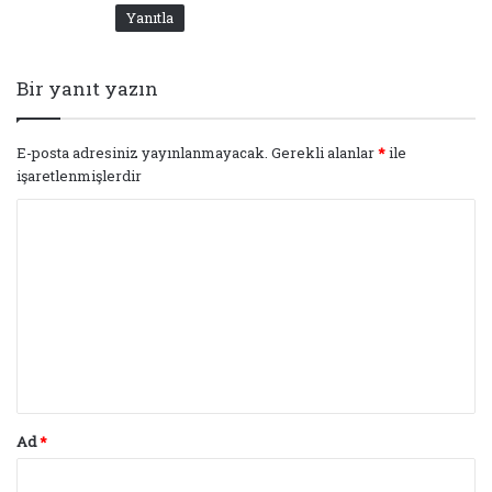
Yanıtla
Bir yanıt yazın
E-posta adresiniz yayınlanmayacak.
Gerekli alanlar
*
ile
işaretlenmişlerdir
Y
o
r
u
m
*
Ad
*