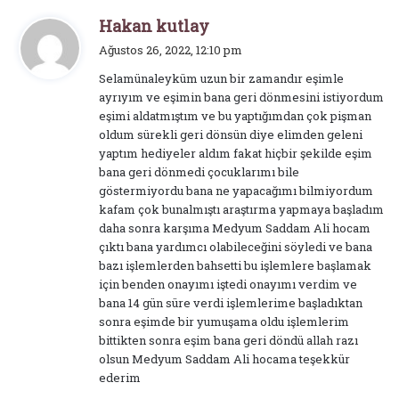
d
Hakan kutlay
e
Ağustos 26, 2022, 12:10 pm
d
Selamünaleyküm uzun bir zamandır eşimle
i
ayrıyım ve eşimin bana geri dönmesini istiyordum
k
eşimi aldatmıştım ve bu yaptığımdan çok pişman
i
oldum sürekli geri dönsün diye elimden geleni
:
yaptım hediyeler aldım fakat hiçbir şekilde eşim
bana geri dönmedi çocuklarımı bile
göstermiyordu bana ne yapacağımı bilmiyordum
kafam çok bunalmıştı araştırma yapmaya başladım
daha sonra karşıma Medyum Saddam Ali hocam
çıktı bana yardımcı olabileceğini söyledi ve bana
bazı işlemlerden bahsetti bu işlemlere başlamak
için benden onayımı iştedi onayımı verdim ve
bana 14 gün süre verdi işlemlerime başladıktan
sonra eşimde bir yumuşama oldu işlemlerim
bittikten sonra eşim bana geri döndü allah razı
olsun Medyum Saddam Ali hocama teşekkür
ederim