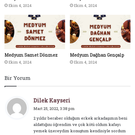
Ekim 4, 2024
Ekim 4, 2024
Medyum Samet Dönmez
Medyum Dağhan Gençalp
Ekim 4, 2024
Ekim 4, 2024
Bir Yorum
d
Dilek Kayseri
e
Mart 25, 2022, 3:38 pm
d
2 yıldır beraber olduğum erkek arkadaşımın beni
i
aldattığını öğrendim ve çok kötü oldum kafayı
k
yemek üzereydim konuştum kendisiyle sordum
i