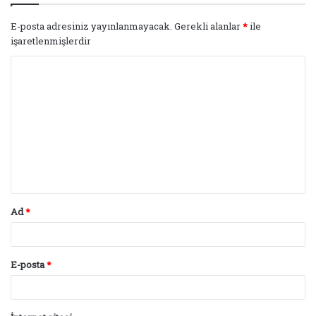
E-posta adresiniz yayınlanmayacak.
Gerekli alanlar
*
ile
işaretlenmişlerdir
Y
o
r
u
m
*
Ad
*
E-posta
*