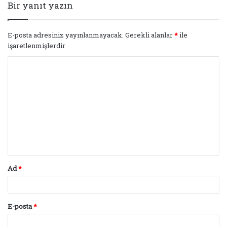
Bir yanıt yazın
E-posta adresiniz yayınlanmayacak.
Gerekli alanlar
*
ile
işaretlenmişlerdir
Y
o
r
u
m
*
Ad
*
E-posta
*