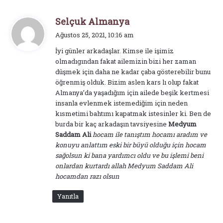
d
Selçuk Almanya
e
Ağustos 25, 2021, 10:16 am
d
İyi günler arkadaşlar. Kimse ile işimiz
i
olmadıgından fakat ailemizin bizi her zaman
k
düşmek için daha ne kadar çaba gösterebilir bunu
i
öğrenmiş olduk. Bizim aslen kars lı olup fakat
:
Almanya’da yaşadığım için ailede beşik kertmesi
insanla evlenmek istemediğim için neden
kısmetimi bahtımı kapatmak istesinler ki. Ben de
burda bir kaç arkadaşın tavsiyesine
Medyum
Saddam Ali
hocam ile tanıştım hocamı aradım ve
konuyu anlattım eski bir büyü olduğu için hocam
sağolsun ki bana yardımcı oldu ve bu işlemi beni
onlardan kurtardı allah Medyum Saddam Ali
hocamdan razı olsun
Yanıtla