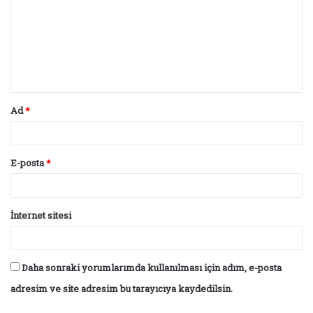
r
u
m
*
Ad
*
E-posta
*
İnternet sitesi
Daha sonraki yorumlarımda kullanılması için adım, e-posta
adresim ve site adresim bu tarayıcıya kaydedilsin.