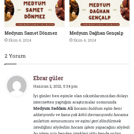
Medyum Samet Dönmez
Medyum Dağhan Gençalp
Ekim 4, 2024
Ekim 4, 2024
2 Yorum
d
Ebrar güler
e
Haziran 2, 2021, 5:34 pm
d
İyi günler ben eşimle olan sıkıntılarımızdan dolayı
i
internetten yaptığım araştırmalar sonucunda
k
Medyum Saddam Ali
hocamı buldum eşim beni
i
aldatıyordu ve bana çok kötü davranıyordu hocama
:
anlattım sorunumuzu ve eşimi geri döndürmek
istediğimi söyledim hocam işlem yapacağını söyledi
bu işlem için benden istekleri oldu bende onları