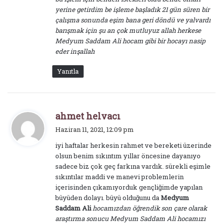
yerine getirdim be işleme başladık 21 gün süren bir
çalışma sonunda eşim bana geri döndü ve yalvardı
barışmak için şu an çok mutluyuz allah herkese
Medyum Saddam Ali hocam gibi bir hocayı nasip
eder inşallah
Yanıtla
d
ahmet helvacı
e
Haziran 11, 2021, 12:09 pm
d
iyi haftalar herkesin rahmet ve bereketi üzerinde
i
olsun benim sıkıntım yıllar öncesine dayanıyo
k
sadece biz çok geç farkına vardık. sürekli eşimle
i
sıkıntılar maddi ve manevi problemlerin
:
içerisinden çıkamıyorduk gençliğimde yapılan
büyüden dolayı. büyü olduğunu da
Medyum
Saddam Ali
hocamızdan öğrendik son çare olarak
araştırma sonucu Medyum Saddam Ali hocamızı