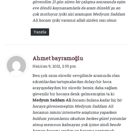
güvendim 21 gün süren bir çalışma sonrasında eşim
eve döndü kaynanamlarla da aram düzeldi şu an
çok mutluyuz iyiki sizi aramışım Medyum Saddam
Ali hocam iyiki varsınız allah sizden razı olsun
Yanıtla
d
Ahmet bayramoğlu
e
Haziran 9, 2021, 2:55 pm
d
Ben çok uzun süredir sevgilimle aramızda olan
i
sıkıntılardan tartışmalardan dolayı bir hoca
k
arayışındaydım bir süredir henüz daha sağlam
i
güvenilir bir hocaya denk gelmemiştim ta ki
:
Medyum Saddam Ali
hocamı bulana kadar hiç bir
hocaya güvenemeştim Medyum Saddam Ali
hocamın ismini internette araştırma yaparken
buldum yorumlarını okudum herkes güzel yorumlar
atmış memnun kalmayan yok içime sindi bende
hemen hocamı aradım ve hocama yaptırmak