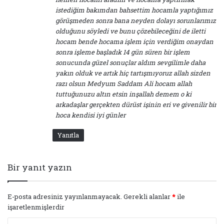
istediğim bakımdan bahsettim hocamla yaptığımız
görüşmeden sonra bana neyden dolayı sorunlarımız
olduğunu söyledi ve bunu çözebileceğini de iletti
hocam bende hocama işlem için verdiğim onaydan
sonra işleme başladık 14 gün süren bir işlem
sonucunda güzel sonuçlar aldım sevgilimle daha
yakın olduk ve artık hiç tartışmıyoruz allah sizden
razı olsun Medyum Saddam Ali hocam allah
tuttuğunuzu altın etsin inşallah demem o ki
arkadaşlar gerçekten dürüst işinin eri ve givenilir bir
hoca kendisi iyi günler
Yanıtla
Bir yanıt yazın
E-posta adresiniz yayınlanmayacak.
Gerekli alanlar
*
ile
işaretlenmişlerdir