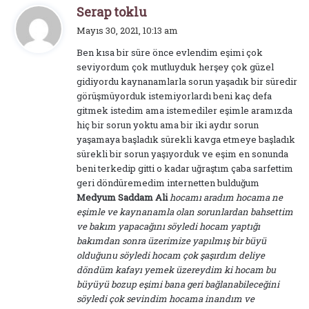
d
Serap toklu
e
Mayıs 30, 2021, 10:13 am
d
Ben kısa bir süre önce evlendim eşimi çok
i
seviyordum çok mutluyduk herşey çok güzel
k
gidiyordu kaynanamlarla sorun yaşadık bir süredir
i
görüşmüyorduk istemiyorlardı beni kaç defa
:
gitmek istedim ama istemediler eşimle aramızda
hiç bir sorun yoktu ama bir iki aydır sorun
yaşamaya başladık sürekli kavga etmeye başladık
sürekli bir sorun yaşıyorduk ve eşim en sonunda
beni terkedip gitti o kadar uğraştım çaba sarfettim
geri döndüremedim internetten bulduğum
Medyum Saddam Ali
hocamı aradım hocama ne
eşimle ve kaynanamla olan sorunlardan bahsettim
ve bakım yapacağını söyledi hocam yaptığı
bakımdan sonra üzerimize yapılmış bir büyü
olduğunu söyledi hocam çok şaşırdım deliye
döndüm kafayı yemek üzereydim ki hocam bu
büyüyü bozup eşimi bana geri bağlanabileceğini
söyledi çok sevindim hocama inandım ve