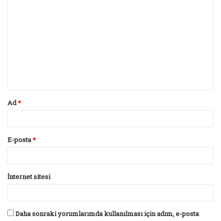
Y
o
r
u
m
*
Ad
*
E-posta
*
İnternet sitesi
Daha sonraki yorumlarımda kullanılması için adım, e-posta