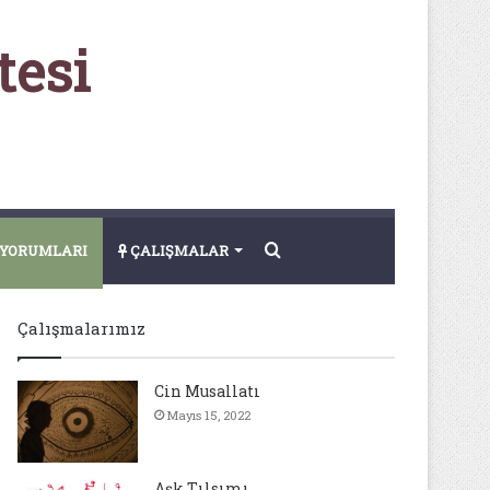
tesi
Arama
YORUMLARI
ÇALIŞMALAR
yap
Çalışmalarımız
...
Cin Musallatı
Mayıs 15, 2022
Aşk Tılsımı