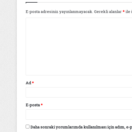
E-posta adresiniz yayınlanmayacak.
Gerekli alanlar
*
ile 
Y
o
r
u
m
*
Ad
*
E-posta
*
Daha sonraki yorumlarımda kullanılması için adım, e-p