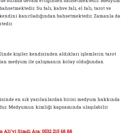
e de burada devam ettiğinden bahsetmektedir. Medyum
ahsetmektedir. Su falı, kahve falı, el falı, tarot ve
 kendini kanıtladığından bahsetmektedir. Zamanla da
tedir.
de kişiler kendisinden aldıkları işlemlerin tarot
ndan medyum ile çalışmanın kolay olduğundan
isinde en sık yazılanlardan birisi medyum hakkında
udur. Medyumun kimliği kapsamında ulaşılabilir
Ali'yi Şimdi Ara: 0532 215 68 88