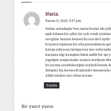
d
Narin
e
Kasım 11, 2023, 9:57 pm
d
Selam arkadaşlar ben narin benim altı yıl
i
aşık bilinen bir çiftiz bir çok ortak yönü
k
sevgilim hemen hemen bu son dört aydır ba
i
boyunca toplasan bir elin parmaklarını ge
:
kavga ediyoruz tartışıyoruz her seferind
karşıma alıp konuştun fakat nafile bir iş
yaptığım araştırmalar sonucu medyum Me
bu sorunu çözebileceğini söyledi benim d
iletişimi hiç kesmedi işlemler tamamıyla 
Allah sizden razı olsun hocam
Yanıtla
Bir yanıt yazın