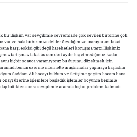
lık bir ilişkim var sevgilimle çevremizde çok sevilen birbirine çok
müz var ve hala birbirimizi deliler Sevdiğimize inanıyorum fakat
na karşı eskisi gibi değil hareketleri konuşma tarzı İlişkimiz
çmez tartışmaz fakat bu son dört aydır hiç etmediğimiz kadar
e aynı hiçbir sonuca varamıyoruz bu durumu düzeltmek için
e yaramadı bunun üzerine internette araştırmalar yapmaya başladım
dyum Saddam Ali hocayı buldum ve iletişime geçtim hocam bana
e onayı üzerine işlemlere başladık işlemler boyunca benimle
olup bittikten sonra sevgilimle aramda hiçbir problem kalmadı