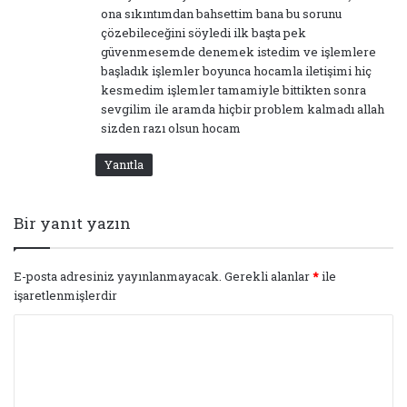
ona sıkıntımdan bahsettim bana bu sorunu
çözebileceğini söyledi ilk başta pek
güvenmesemde denemek istedim ve işlemlere
başladık işlemler boyunca hocamla iletişimi hiç
kesmedim işlemler tamamiyle bittikten sonra
sevgilim ile aramda hiçbir problem kalmadı allah
sizden razı olsun hocam
Yanıtla
Bir yanıt yazın
E-posta adresiniz yayınlanmayacak.
Gerekli alanlar
*
ile
işaretlenmişlerdir
Y
o
r