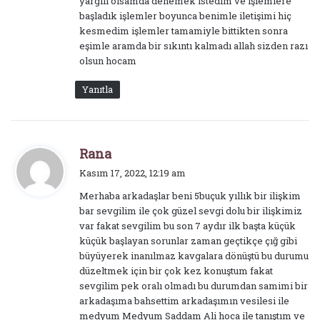
yargılı olsamda denemek istedim ve işlemlere
başladık işlemler boyunca benimle iletişimi hiç
kesmedim işlemler tamamiyle bittikten sonra
eşimle aramda bir sıkıntı kalmadı allah sizden razı
olsun hocam
Yanıtla
d
Rana
e
Kasım 17, 2022, 12:19 am
d
Merhaba arkadaşlar beni 5buçuk yıllık bir ilişkim
i
bar sevgilim ile çok güzel sevgi dolu bir ilişkimiz
k
var fakat sevgilim bu son 7 aydır ilk başta küçük
i
küçük başlayan sorunlar zaman geçtikçe çığ gibi
:
büyüyerek inanılmaz kavgalara dönüştü bu durumu
düzeltmek için bir çok kez konuştum fakat
sevgilim pek oralı olmadı bu durumdan samimi bir
arkadaşıma bahsettim arkadaşımın vesilesi ile
medyum Medyum Saddam Ali hoca ile tanıştım ve