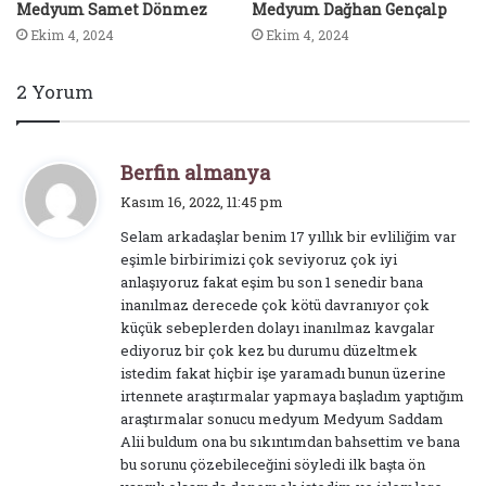
Medyum Samet Dönmez
Medyum Dağhan Gençalp
Ekim 4, 2024
Ekim 4, 2024
2 Yorum
d
Berfin almanya
e
Kasım 16, 2022, 11:45 pm
d
Selam arkadaşlar benim 17 yıllık bir evliliğim var
i
eşimle birbirimizi çok seviyoruz çok iyi
k
anlaşıyoruz fakat eşim bu son 1 senedir bana
i
inanılmaz derecede çok kötü davranıyor çok
:
küçük sebeplerden dolayı inanılmaz kavgalar
ediyoruz bir çok kez bu durumu düzeltmek
istedim fakat hiçbir işe yaramadı bunun üzerine
irtennete araştırmalar yapmaya başladım yaptığım
araştırmalar sonucu medyum Medyum Saddam
Alii buldum ona bu sıkıntımdan bahsettim ve bana
bu sorunu çözebileceğini söyledi ilk başta ön