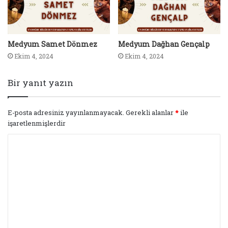
Medyum Samet Dönmez
Medyum Dağhan Gençalp
Ekim 4, 2024
Ekim 4, 2024
Bir yanıt yazın
E-posta adresiniz yayınlanmayacak.
Gerekli alanlar
*
ile
işaretlenmişlerdir
Y
o
r
u
m
*