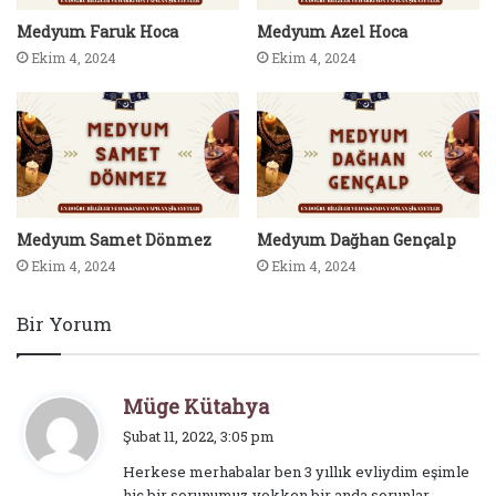
Medyum Faruk Hoca
Medyum Azel Hoca
Ekim 4, 2024
Ekim 4, 2024
Medyum Samet Dönmez
Medyum Dağhan Gençalp
Ekim 4, 2024
Ekim 4, 2024
Bir Yorum
d
Müge Kütahya
e
Şubat 11, 2022, 3:05 pm
d
Herkese merhabalar ben 3 yıllık evliydim eşimle
i
hiç bir sorunumuz yokken bir anda sorunlar