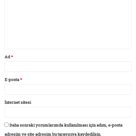
o
r
u
m
*
Ad
*
E-posta
*
İnternet sitesi
Daha sonraki yorumlarımda kullanılması için adım, e-posta
adresim ve site adresim bu tarayıcıya kaydedilsin.