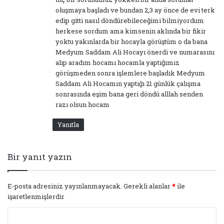
k
oluşmaya başladı ve bundan 2,3 ay önce de evi terk
i
edip gitti nasıl döndürebileceğimi bilmiyordum
:
herkese sordum ama kimsenin aklında bir fikir
yoktu yakınlarda bir hocayla görüştüm o da bana
Medyum Saddam Ali Hocayı önerdi ve numarasını
alıp aradım hocamı hocamla yaptığımız
görüşmeden sonra işlemlere başladık Medyum
Saddam Ali Hocamın yaptığı 21 günlük çalışma
sonrasında eşim bana geri döndü alllah senden
razı olsun hocam
Yanıtla
Bir yanıt yazın
E-posta adresiniz yayınlanmayacak.
Gerekli alanlar
*
ile
işaretlenmişlerdir
Y