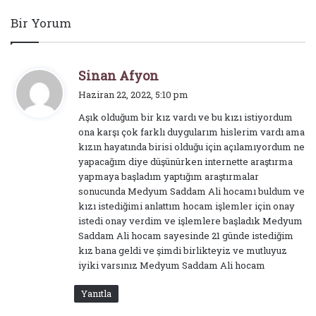
Bir Yorum
d
Sinan Afyon
e
Haziran 22, 2022, 5:10 pm
d
Aşık olduğum bir kız vardı ve bu kızı istiyordum
i
ona karşı çok farklı duygularım hislerim vardı ama
k
kızın hayatında birisi olduğu için açılamıyordum ne
i
yapacağım diye düşünürken internette araştırma
:
yapmaya başladım yaptığım araştırmalar
sonucunda Medyum Saddam Ali hocamı buldum ve
kızı istediğimi anlattım hocam işlemler için onay
istedi onay verdim ve işlemlere başladık Medyum
Saddam Ali hocam sayesinde 21 günde istediğim
kız bana geldi ve şimdi birlikteyiz ve mutluyuz
iyiki varsınız Medyum Saddam Ali hocam
Yanıtla