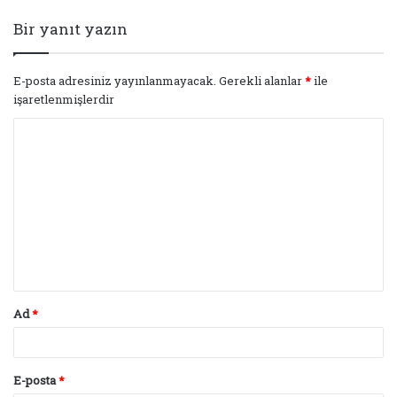
Bir yanıt yazın
E-posta adresiniz yayınlanmayacak.
Gerekli alanlar
*
ile
işaretlenmişlerdir
Y
o
r
u
m
*
Ad
*
E-posta
*