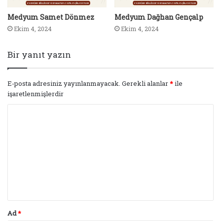
Medyum Samet Dönmez
Medyum Dağhan Gençalp
Ekim 4, 2024
Ekim 4, 2024
Bir yanıt yazın
E-posta adresiniz yayınlanmayacak.
Gerekli alanlar
*
ile
işaretlenmişlerdir
Y
o
r
u
m
*
Ad
*