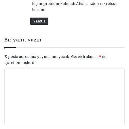
hiçbir problem kalmadı Allah sizden razı olsun
hocam
Yanıtla
Bir yanıt yazın
E-posta adresiniz yayınlanmayacak.
Gerekli alanlar
*
ile
işaretlenmişlerdir
Y
o
r
u
m
*