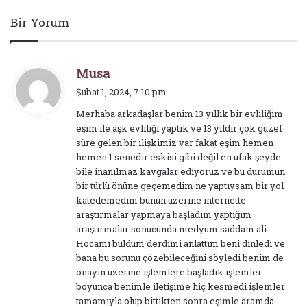
Bir Yorum
d
Musa
e
Şubat 1, 2024, 7:10 pm
d
Merhaba arkadaşlar benim 13 yıllık bir evliliğim
i
eşim ile aşk evliliği yaptık ve 13 yıldır çok güzel
k
süre gelen bir ilişkimiz var fakat eşim hemen
i
hemen 1 senedir eskisi gibi değil en ufak şeyde
:
bile inanılmaz kavgalar ediyoruz ve bu durumun
bir türlü önüne geçemedim ne yaptıysam bir yol
katedemedim bunun üzerine internette
araştırmalar yapmaya başladım yaptığım
araştırmalar sonucunda medyum saddam ali
Hocamı buldum derdimi anlattım beni dinledi ve
bana bu sorunu çözebileceğini söyledi benim de
onayın üzerine işlemlere başladık işlemler
boyunca benimle iletişime hiç kesmedi işlemler
tamamıyla olup bittikten sonra eşimle aramda