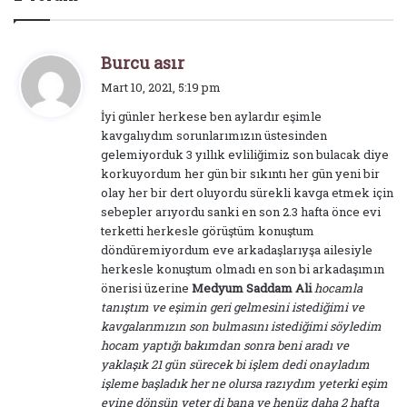
d
Burcu asır
e
Mart 10, 2021, 5:19 pm
d
İyi günler herkese ben aylardır eşimle
i
kavgalıydım sorunlarımızın üstesinden
k
gelemiyorduk 3 yıllık evliliğimiz son bulacak diye
i
korkuyordum her gün bir sıkıntı her gün yeni bir
:
olay her bir dert oluyordu sürekli kavga etmek için
sebepler arıyordu sanki en son 2.3 hafta önce evi
terketti herkesle görüştüm konuştum
döndüremiyordum eve arkadaşlarıyşa ailesiyle
herkesle konuştum olmadı en son bi arkadaşımın
önerisi üzerine
Medyum Saddam Ali
hocamla
tanıştım ve eşimin geri gelmesini istediğimi ve
kavgalarımızın son bulmasını istediğimi söyledim
hocam yaptığı bakımdan sonra beni aradı ve
yaklaşık 21 gün sürecek bi işlem dedi onayladım
işleme başladık her ne olursa razıydım yeterki eşim
evine dönsün yeter di bana ve henüz daha 2 hafta