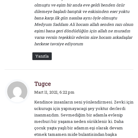
olmuştu ve eşim bir anda eve geldi benden özür
dilemeye başladı barıştık ve eskisinden eser yoktu
bana karşı ilk gün nasılsa aynı öyle olmuştu
Medyum Saddam Ali hocam allah senden razı olsun
eşimi bana geri döndüdüğün için allah ne muradın
varsa versin teşekkür ederim size hocam arkadaşlar
herkese tavsiye ediyorum
Yanıtla
d
Tugce
e
Mart 11, 2021, 6:22 pm
d
Kendince insanların seni yönlendirmesi. Zevki için
i
uckurugu için yapmayacagi şey yoktur derlerdi
k
inanmazdım. Sevmediğim bir adamla evlenip
i
mecburi bir yaşama neden sürüklenir ki. Daha
:
çocuk yaşta yaşlı bir adamın eşi olarak devam
etmek tamamen mide bulantisindan başka