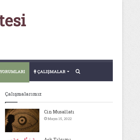
tesi
Arama
YORUMLARI
ÇALIŞMALAR
yap
Çalışmalarımız
...
Cin Musallatı
Mayıs 15, 2022
Aşk Tılsımı