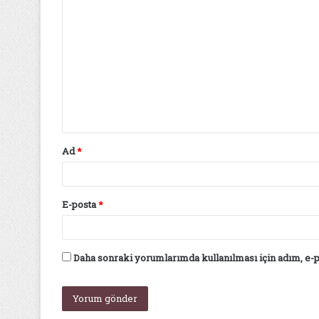
Y
o
r
u
m
*
Ad
*
E-posta
*
Daha sonraki yorumlarımda kullanılması için adım, e-p