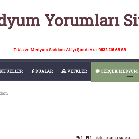
yum Yorumları Si
Tıkla ve Medyum Saddam Ali'yi Şimdi Ara: 0532 215 68 88
RİTÜELLER
DUALAR
VEFKLER
GERÇEK MEDYUM 
dam
1
1 dakika okuma süresi