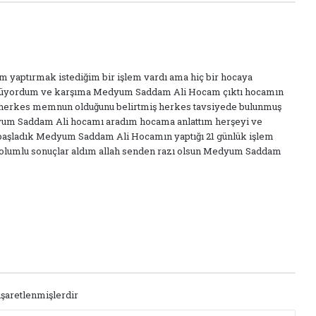
um yaptırmak istediğim bir işlem vardı ama hiç bir hocaya
üyordum ve karşıma Medyum Saddam Ali Hocam çıktı hocamın
 herkes memnun olduğunu belirtmiş herkes tavsiyede bulunmuş
um Saddam Ali hocamı aradım hocama anlattım herşeyi ve
 başladık Medyum Saddam Ali Hocamın yaptığı 21 günlük işlem
e olumlu sonuçlar aldım allah senden razı olsun Medyum Saddam
işaretlenmişlerdir