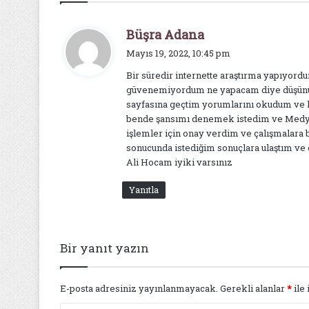
d
Büşra Adana
e
Mayıs 19, 2022, 10:45 pm
d
Bir süredir internette araştırma yapıyord
i
güvenemiyordum ne yapacam diye düşün
k
sayfasına geçtim yorumlarını okudum ve
i
bende şansımı denemek istedim ve Medy
:
işlemler için onay verdim ve çalışmalara
sonucunda istediğim sonuçlara ulaştım v
Ali Hocam iyiki varsınız
Yanıtla
Bir yanıt yazın
E-posta adresiniz yayınlanmayacak.
Gerekli alanlar
*
ile 