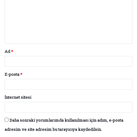
r
u
m
*
Ad
*
E-posta
*
İnternet sitesi
Daha sonraki yorumlarımda kullanılması için adım, e-posta
adresim ve site adresim bu tarayıcıya kaydedilsin.