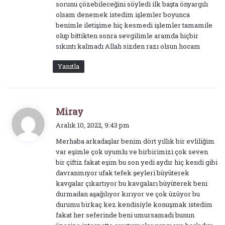
sorunu çözebileceğini söyledi ilk başta önyargılı
olsam denemek istedim işlemler boyunca
benimle iletişime hiç kesmedi işlemler tamamile
olup bittikten sonra sevgilimle aramda hiçbir
sıkıntı kalmadı Allah sizden razı olsun hocam
Yanıtla
d
Miray
e
Aralık 10, 2022, 9:43 pm
d
Merhaba arkadaşlar benim dört yıllık bir evliliğim
i
var eşimle çok uyumlu ve birbirimizi çok seven
k
bir çiftiz fakat eşim bu son yedi aydır hiç kendi gibi
i
davranmıyor ufak tefek şeyleri büyüterek
:
kavgalar çıkartıyor bu kavgaları büyüterek beni
durmadan aşağılıyor kırıyor ve çok üzüyor bu
durumu birkaç kez kendisiyle konuşmak istedim
fakat her seferinde beni umursamadı bunun