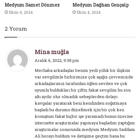
Medyum Samet Dönmez
Medyum Dağhan Gençalp
Ekim 4, 2024
Ekim 4, 2024
2 Yorum
d
Mina muğla
e
Aralık 6, 2022, 9:38 pm
d
Merhaba arkadaşlar benim yedi yıllık bir ilişkim
i
var sevgilimle birbirimize çok aşığız çevremizde
k
arkadaşlarımız tarafından öğlen sevilen ve çok
i
uyumlu buldukları bir çiftiz fakat sevgilim bu son
:
altı aydır olur olmadık sebeplerden dolayı
kavgalar yaratarak beni kendinden soğutmaya
başladı bu durumu düzeltmek için bir çok kez
konuştum fakat hiçbir işe yaramadı bunun üzerine
internette araştırmalar yapmaya başladım yaptığım
araştırmalar sonucunda medyum Medyum Saddam
Ali hocayı buldum ve iletişime geçtim bana bu