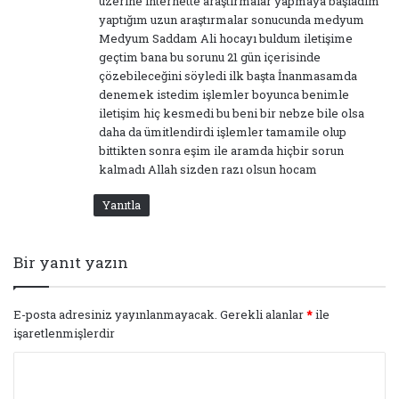
üzerine internette araştırmalar yapmaya başladım
yaptığım uzun araştırmalar sonucunda medyum
Medyum Saddam Ali hocayı buldum iletişime
geçtim bana bu sorunu 21 gün içerisinde
çözebileceğini söyledi ilk başta İnanmasamda
denemek istedim işlemler boyunca benimle
iletişim hiç kesmedi bu beni bir nebze bile olsa
daha da ümitlendirdi işlemler tamamile olup
bittikten sonra eşim ile aramda hiçbir sorun
kalmadı Allah sizden razı olsun hocam
Yanıtla
Bir yanıt yazın
E-posta adresiniz yayınlanmayacak.
Gerekli alanlar
*
ile
işaretlenmişlerdir
Y
o