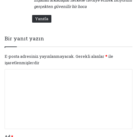
gerçekten güvenilir bir hoca
Yanıtla
Bir yanıt yazın
E-posta adresiniz yayınlanmayacak.
Gerekli alanlar
*
ile
işaretlenmişlerdir
Y
o
r
u
m
*
Ad
*