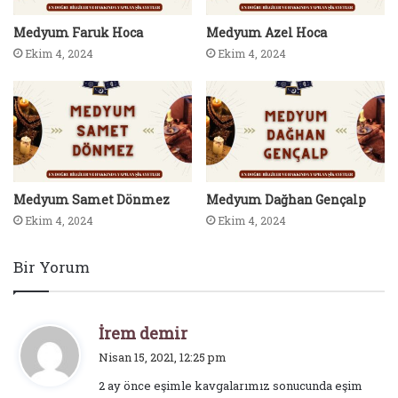
Medyum Faruk Hoca
Medyum Azel Hoca
Ekim 4, 2024
Ekim 4, 2024
Medyum Samet Dönmez
Medyum Dağhan Gençalp
Ekim 4, 2024
Ekim 4, 2024
Bir Yorum
d
İrem demir
e
Nisan 15, 2021, 12:25 pm
d
2 ay önce eşimle kavgalarımız sonucunda eşim
i