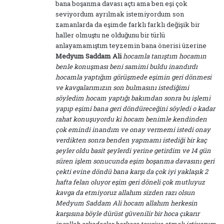
bana boşanma davası açtı ama ben eşi çok
k
seviyordum ayrılmak istemiyordum son
i
zamanlarda da eşimde farklı farklı değişik bir
:
haller olmuştu ne olduğunu bir türlü
anlayamamıştım teyzemin bana önerisi üzerine
Medyum Saddam Ali
hocamla tanıştım hocamın
benle konuşması beni samimi buldu inandırdı
hocamla yaptığım görüşmede eşimin geri dönmesi
ve kavgalarımızın son bulmasını istediğimi
söyledim hocam yaptığı bakımdan sonra bu işlemi
yapıp eşimi bana geri döndüreceğini söyledi o kadar
rahat konuşuyordu ki hocam benimle kendinden
çok emindi inandım ve onay vermemi istedi onay
verdikten sonra benden yapmamı istediği bir kaç
şeyler oldu basit şeylerdi yerine getirdim ve 14 gün
süren işlem sonucunda eşim boşanma davasını geri
çekti evine döndü bana karşı da çok iyi yaklaşık 2
hafta felan oluyor eşim geri döneli çok mutluyuz
kavga da etmiyoruz allahım sizden razı olsun
Medyum Saddam Ali hocam allahım herkesin
karşısına böyle dürüst güvenilir bir hoca çıkarır
inşallah arkadaşlar herkese tavsiye etmek istiyorum