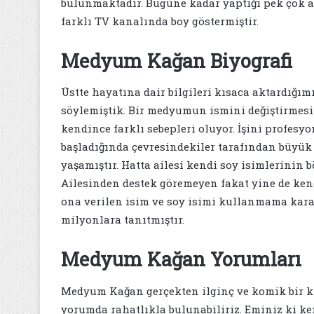
bulunmaktadır. Bugüne kadar yaptığı pek çok
farklı TV kanalında boy göstermiştir.
Medyum Kağan Biyografi
Üstte hayatına dair bilgileri kısaca aktardığ
söylemiştik. Bir medyumun ismini değiştirmes
kendince farklı sebepleri oluyor. İşini profes
başladığında çevresindekiler tarafından büyük 
yaşamıştır. Hatta ailesi kendi soy isimlerinin b
Ailesinden destek göremeyen fakat yine de ke
ona verilen isim ve soy isimi kullanmama kara
milyonlara tanıtmıştır.
Medyum Kağan Yorumları
Medyum Kağan gerçekten ilginç ve komik bir kişi
yorumda rahatlıkla bulunabiliriz. Eminiz ki ken