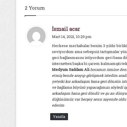
2 Yorum
d
İsmail acar
e
Mart 14, 2021, 10:29 pm
d
Herkese merhabalar benim 3 yıldır birlik
i
seviyordum ama sebepsiz tartışmalar yüz
k
geri bağlanmasını istiyordum geri bana 
i
internetten başka bi çarem kalmamıştı t
:
Medyum Saddam Ali
hocamın ismine denk
etmiş bende arayıp görüşmek istedim arad
yeterki kız arkadaşım bana geri dönsün i
ve bağlama büyüsü yapacağımızı söyledi iş
arkadaşım bana geri döndü ve şu an düny
düğünümüz var herşey senn sayende oldu 
ederim
Yanıtla