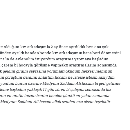
te olduğum kız arkadaşımla 2 ay önce ayrdıldık ben onu çok
ünden ayrıldı benden bende kız arkadaşımın bana beri dönmesini
dönsün de evlenelim istiyordum araştırma yapmaya başladım
ek çarem bi hocayla görüşme yapmaktı araştırmalarım sonucunda
 geldim girdim sayfasına yorumları okudum herkesi memnun
ım görüştüm derdimi anlattım hocam ne isterse istesin razıydım
stiyordum bunun üzerine Medyum Saddam Ali hocam bi geri getirme
leme başladım yaklaşık 14 gün süren bi çalışma sonrasında kız
anın en mutlu insanı benim heralde çünkü en yakın zamanda
Medyum Saddam Ali hocam allah senden razı olsun teşekkür