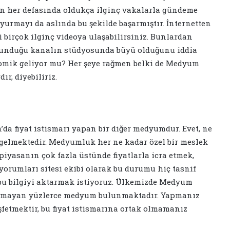
n her defasında oldukça ilginç vakalarla gündeme
yurmayı da aslında bu şekilde başarmıştır. İnternetten
i birçok ilginç videoya ulaşabilirsiniz. Bunlardan
ulunduğu kanalın stüdyosunda büyü olduğunu iddia
 komik geliyor mu? Her şeye rağmen belki de Medyum
r, diyebiliriz.
 fiyat istismarı yapan bir diğer medyumdur. Evet, ne
 gelmektedir. Medyumluk her ne kadar özel bir meslek
i piyasanın çok fazla üstünde fiyatlarla icra etmek,
 yorumları sitesi ekibi olarak bu durumu hiç tasnif
 bu bilgiyi aktarmak istiyoruz. Ülkemizde Medyum
ı almayan yüzlerce medyum bulunmaktadır. Yapmanız
fetmektir, bu fiyat istismarına ortak olmamanız