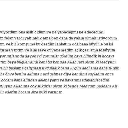
seviyordum ona aşık oldum ve ne yapacağımı ne edeceğimi
 felan vardı yakınıdık ama ben daha da yakın olmak istiyordum
um ve bir komşuma bu derdimi anlattım oda bana büyü ile bu işi
raştırma yaptım ve kimseye güvenemedim açıkçası ama
Medyum
yorumlarında da çok iyi yorumlar gördüm baya bilindik bi hocaya
ım baya bilgilendirdi beni bu konuda Allah razı olsun ki Medyum
 bir bağlama çalışması uyguladık bana 18 gün dedi ama daha 10 gün
aha önce benim aklıma nasıl gelmez diye kendimi suçladım onca
cam bana elinden geleni yaptı ve hayatımı adayabileceğim
mutluyuz Allahıma çok şükürler olsun ki bende Medyum Saddam Ali
ederim hocam size iyiki varsınız