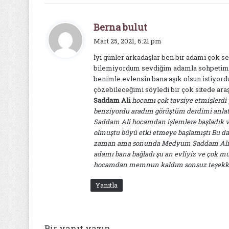
d
Berna bulut
e
Mart 25, 2021, 6:21 pm
d
İyi günler arkadaşlar ben bir adamı çok 
i
bilemiyordum sevdiğim adamla sohpetimiz
k
benimle evlensin bana aşık olsun istiyord
i
çözebileceğimi söyledi bir çok sitede a
:
Saddam Ali
hocamı çok tavsiye etmişlerdi 
benziyordu aradım görüştüm derdimi anlatt
Saddam Ali hocamdan işlemlere başladık ve
olmuştu büyü etki etmeye başlamıştı Bu d
zaman ama sonunda Medyum Saddam Ali ho
adamı bana bağladı şu an evliyiz ve çok 
hocamdan memnun kaldım sonsuz teşekkür 
Yanıtla
Bir yanıt yazın