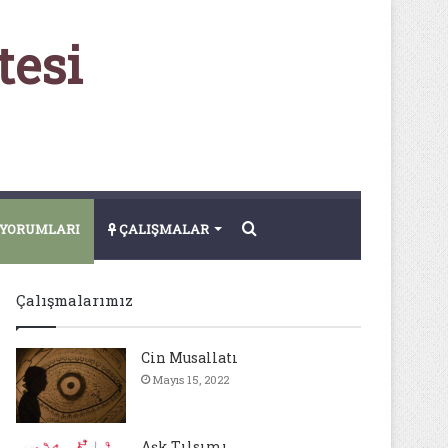
tesi
Arama
YORUMLARI
ÇALIŞMALAR
yap
Çalışmalarımız
...
Cin Musallatı
Mayıs 15, 2022
Aşk Tılsımı