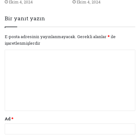
Ekim 4, 2024
Ekim 4, 2024
Bir yanıt yazın
E-posta adresiniz yayınlanmayacak.
Gerekli alanlar
*
ile
işaretlenmişlerdir
Y
o
r
u
m
*
Ad
*