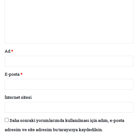
r
u
m
*
Ad
*
E-posta
*
İnternet sitesi
Daha sonraki yorumlarımda kullanılması için adım, e-posta
adresim ve site adresim bu tarayıcıya kaydedilsin.