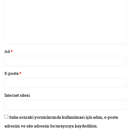
r
u
m
*
Ad
*
E-posta
*
İnternet sitesi
Daha sonraki yorumlarımda kullanılması için adım, e-posta
adresim ve site adresim bu tarayıcıya kaydedilsin.