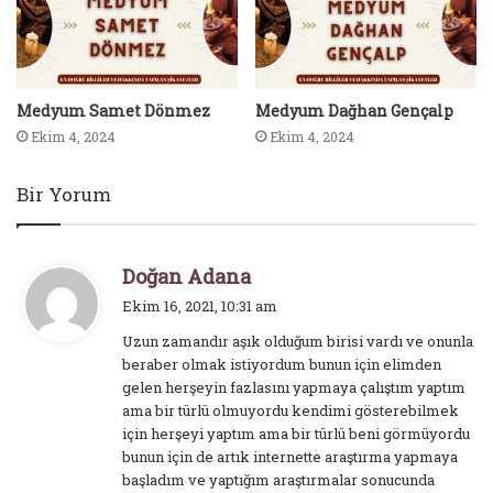
Medyum Samet Dönmez
Medyum Dağhan Gençalp
Ekim 4, 2024
Ekim 4, 2024
Bir Yorum
d
Doğan Adana
e
Ekim 16, 2021, 10:31 am
d
Uzun zamandır aşık olduğum birisi vardı ve onunla
i
beraber olmak istiyordum bunun için elimden
k
gelen herşeyin fazlasını yapmaya çalıştım yaptım
i
ama bir türlü olmuyordu kendimi gösterebilmek
:
için herşeyi yaptım ama bir türlü beni görmüyordu
bunun için de artık internette araştırma yapmaya
başladım ve yaptığım araştırmalar sonucunda