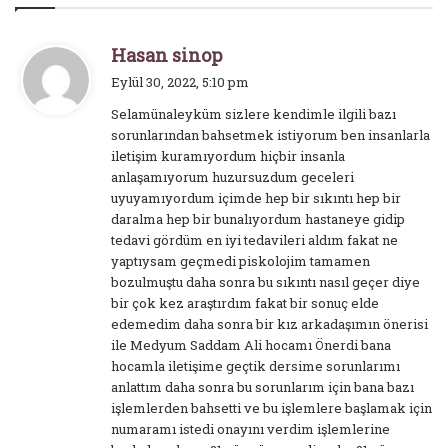
d
Hasan sinop
e
Eylül 30, 2022, 5:10 pm
d
Selamünaleyküm sizlere kendimle ilgili bazı
i
sorunlarından bahsetmek istiyorum ben insanlarla
k
iletişim kuramıyordum hiçbir insanla
i
anlaşamıyorum huzursuzdum geceleri
:
uyuyamıyordum içimde hep bir sıkıntı hep bir
daralma hep bir bunalıyordum hastaneye gidip
tedavi gördüm en iyi tedavileri aldım fakat ne
yaptıysam geçmedi piskolojim tamamen
bozulmuştu daha sonra bu sıkıntı nasıl geçer diye
bir çok kez araştırdım fakat bir sonuç elde
edemedim daha sonra bir kız arkadaşımın önerisi
ile Medyum Saddam Ali hocamı Önerdi bana
hocamla iletişime geçtik dersime sorunlarımı
anlattım daha sonra bu sorunlarım için bana bazı
işlemlerden bahsetti ve bu işlemlere başlamak için
numaramı istedi onayını verdim işlemlerine