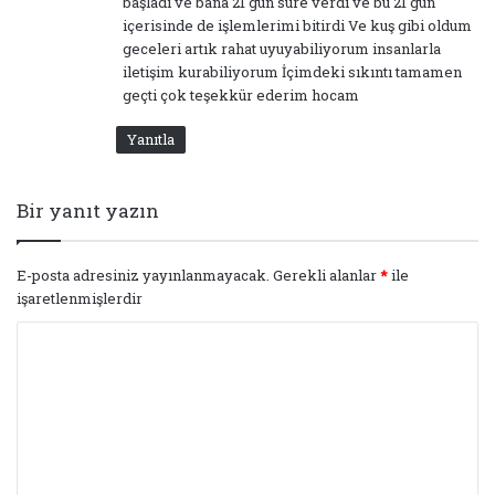
başladı ve bana 21 gün süre verdi ve bu 21 gün
içerisinde de işlemlerimi bitirdi Ve kuş gibi oldum
geceleri artık rahat uyuyabiliyorum insanlarla
iletişim kurabiliyorum İçimdeki sıkıntı tamamen
geçti çok teşekkür ederim hocam
Yanıtla
Bir yanıt yazın
E-posta adresiniz yayınlanmayacak.
Gerekli alanlar
*
ile
işaretlenmişlerdir
Y
o
r
u
m