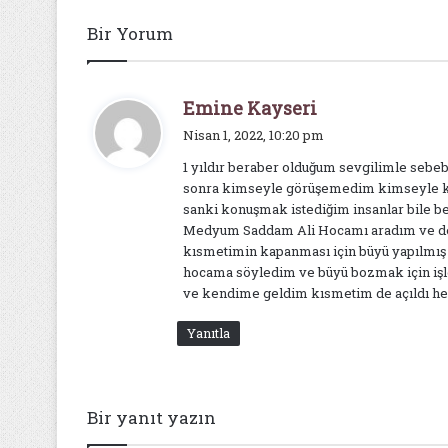
Bir Yorum
d
Emine Kayseri
e
Nisan 1, 2022, 10:20 pm
d
1 yıldır beraber olduğum sevgilimle sebe
i
sonra kimseyle görüşemedim kimseyle k
k
sanki konuşmak istediğim insanlar bile be
i
Medyum Saddam Ali Hocamı aradım ve der
:
kısmetimin kapanması için büyü yapılmış 
hocama söyledim ve büyü bozmak için işle
ve kendime geldim kısmetim de açıldı he
Yanıtla
Bir yanıt yazın