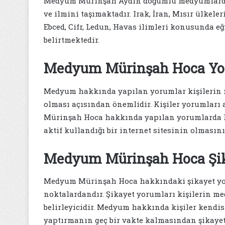
Medyum Mürinşah Aydın doğumlu medyumlardand
ve ilmini taşımaktadır. Irak, İran, Mısır ülkeler
Ebced, Cifr, Ledun, Havas ilimleri konusunda e
belirtmektedir.
Medyum Mürinşah Hoca Yo
Medyum hakkında yapılan yorumlar kişilerin m
olması açısından önemlidir. Kişiler yorumları 
Mürinşah Hoca hakkında yapılan yorumlarda ki
aktif kullandığı bir internet sitesinin olmasın
Medyum Mürinşah Hoca Şik
Medyum Mürinşah Hoca hakkındaki şikayet yorum
noktalardandır. Şikayet yorumları kişilerin 
belirleyicidir. Medyum hakkında kişiler kendis
yaptırmanın geç bir vakte kalmasından şikayet 