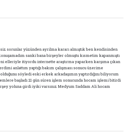
bsiz sorunlar yüzünden ayrilma kararı almıştık ben kendisinden
onuşamadım sanki bana birşeyler olmuştu kısmetim kapanmıştı
ni elleriyle itiyordu internette araştırma yaparken karşıma çıkan
dimi anlattım yaptığı bakım çalışması sonucu üzerime
olduğunu söyledi eski erkek arkadaşımın yaptırdığını biliyorum
mlere başladı 21 gün süren işlem sonucunda hocam işlemi bitirdi
rşey yoluna girdi iyiki varsınız Medyum Saddam Ali hocam