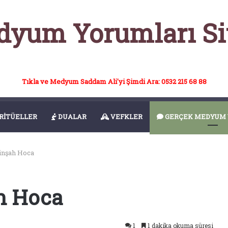
yum Yorumları Si
Tıkla ve Medyum Saddam Ali'yi Şimdi Ara: 0532 215 68 88
RİTÜELLER
DUALAR
VEFKLER
GERÇEK MEDYUM 
nşah Hoca
h Hoca
1
1 dakika okuma süresi