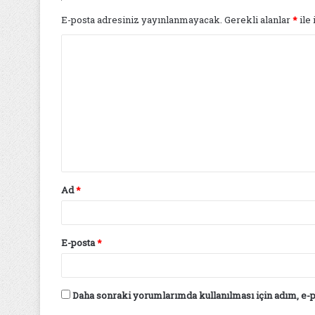
E-posta adresiniz yayınlanmayacak.
Gerekli alanlar
*
ile 
Y
o
r
u
m
*
Ad
*
E-posta
*
Daha sonraki yorumlarımda kullanılması için adım, e-p