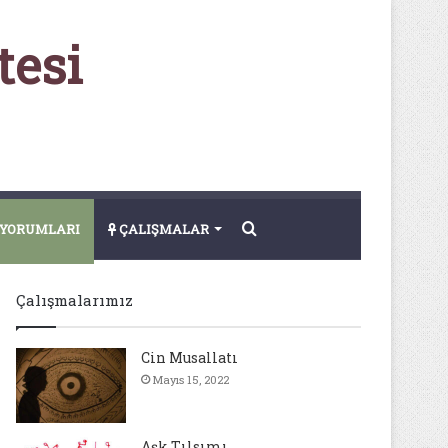
tesi
Arama
YORUMLARI
ÇALIŞMALAR
yap
Çalışmalarımız
...
Cin Musallatı
Mayıs 15, 2022
Aşk Tılsımı