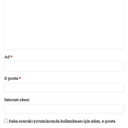
o
r
u
m
*
Ad
*
E-posta
*
İnternet sitesi
Daha sonraki yorumlarımda kullanılması için adım, e-posta