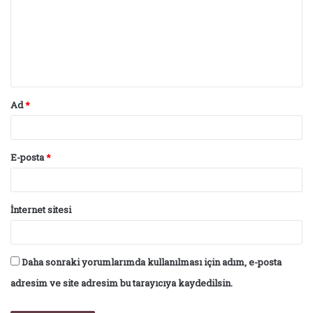
r
u
m
*
Ad
*
E-posta
*
İnternet sitesi
Daha sonraki yorumlarımda kullanılması için adım, e-posta
adresim ve site adresim bu tarayıcıya kaydedilsin.