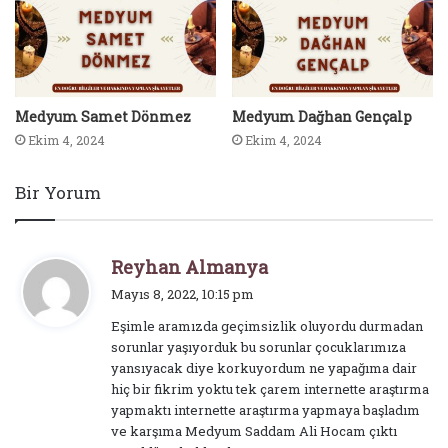
Medyum Samet Dönmez
Medyum Dağhan Gençalp
Ekim 4, 2024
Ekim 4, 2024
Bir Yorum
d
Reyhan Almanya
e
Mayıs 8, 2022, 10:15 pm
d
Eşimle aramızda geçimsizlik oluyordu durmadan
i
sorunlar yaşıyorduk bu sorunlar çocuklarımıza
k
yansıyacak diye korkuyordum ne yapağıma dair
i
hiç bir fikrim yoktu tek çarem internette araştırma
:
yapmaktı internette araştırma yapmaya başladım
ve karşıma Medyum Saddam Ali Hocam çıktı