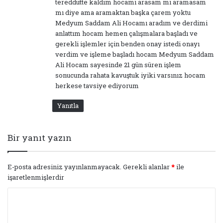
tereddütte kaldım hocamı arasam mı aramasam
mı diye ama aramaktan başka çarem yoktu
Medyum Saddam Ali Hocamı aradım ve derdimi
anlattım hocam hemen çalışmalara başladı ve
gerekli işlemler için benden onay istedi onayı
verdim ve işleme başladı hocam Medyum Saddam
Ali Hocam sayesinde 21 gün süren işlem
sonucunda rahata kavuştuk iyiki varsınız hocam
herkese tavsiye ediyorum
Yanıtla
Bir yanıt yazın
E-posta adresiniz yayınlanmayacak.
Gerekli alanlar
*
ile
işaretlenmişlerdir
Y
o