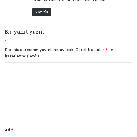
Yanıtla
Bir yanıt yazın
E-posta adresiniz yayınlanmayacak.
Gerekli alanlar
*
ile
işaretlenmişlerdir
Y
o
r
u
m
*
Ad
*