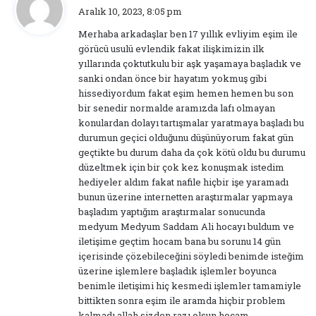
e
Aralık 10, 2023, 8:05 pm
d
Merhaba arkadaşlar ben 17 yıllık evliyim eşim ile
i
görücü usulü evlendik fakat ilişkimizin ilk
k
yıllarında çoktutkulu bir aşk yaşamaya başladık ve
i
sanki ondan önce bir hayatım yokmuş gibi
:
hissediyordum fakat eşim hemen hemen bu son
bir senedir normalde aramızda lafı olmayan
konulardan dolayı tartışmalar yaratmaya başladı bu
durumun geçici olduğunu düşünüyorum fakat gün
geçtikte bu durum daha da çok kötü oldu bu durumu
düzeltmek için bir çok kez konuşmak istedim
hediyeler aldım fakat nafile hiçbir işe yaramadı
bunun üzerine internetten araştırmalar yapmaya
başladım yaptığım araştırmalar sonucunda
medyum Medyum Saddam Ali hocayı buldum ve
iletişime geçtim hocam bana bu sorunu 14 gün
içerisinde çözebileceğini söyledi benimde isteğim
üzerine işlemlere başladık işlemler boyunca
benimle iletişimi hiç kesmedi işlemler tamamiyle
bittikten sonra eşim ile aramda hiçbir problem
kalmadı allah sizden razı olsun hocam