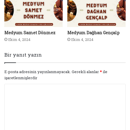
Medyum Samet Dönmez
Medyum Dağhan Gençalp
Ekim 4, 2024
Ekim 4, 2024
Bir yanıt yazın
E-posta adresiniz yayınlanmayacak.
Gerekli alanlar
*
ile
işaretlenmişlerdir
Y
o
r
u
m