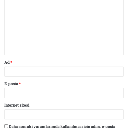
Y
o
r
u
m
*
Ad
*
E-posta
*
İnternet sitesi
Daha sonraki yorumlarımda kullanılması için adım, e-posta