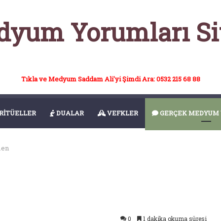
yum Yorumları Si
Tıkla ve Medyum Saddam Ali'yi Şimdi Ara: 0532 215 68 88
RİTÜELLER
DUALAR
VEFKLER
GERÇEK MEDYUM 
men
0
1 dakika okuma süresi