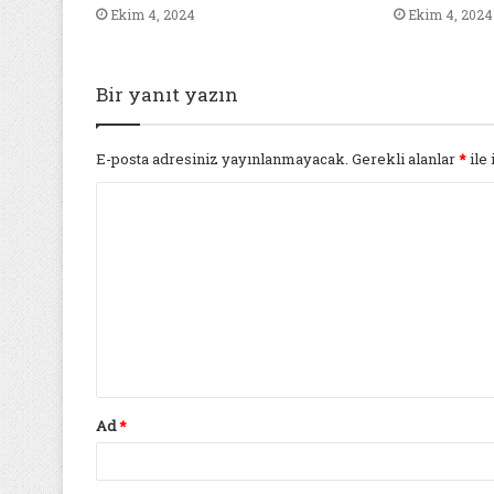
Ekim 4, 2024
Ekim 4, 2024
Bir yanıt yazın
E-posta adresiniz yayınlanmayacak.
Gerekli alanlar
*
ile 
Y
o
r
u
m
*
Ad
*