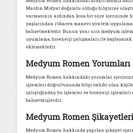
Medyum Romen hakkındaki araştırmamız dahili
Mardin Midyat doğumlu olduğu bilgisine ulaşt
varmasının ardından kısa bir süre içerisinde h
yaşlarından itibaren manevi yöntem uygulamala
bahsetmektedir. Bunun yanı sıra medyum işlemle
uyumlama, bioenerji çalışmaları ile başlayara
eklemektedir.
Medyum Romen Yorumları
Medyum Romen hakkındaki yorumlar içerisinde, 
işlemleri doğrultusunda bilgi sahibi olan kişi
çalıştığından bu işlemler ve bioenerji işlemle
bahsetmişlerdir.
Medyum Romen Şikayetler
Medyum Romen hakkında yapılan şikayet içerik