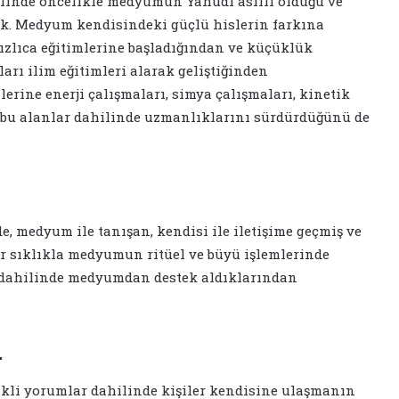
nde öncelikle medyumun Yahudi asıllı olduğu ve
ık. Medyum kendisindeki güçlü hislerin farkına
ızlıca eğitimlerine başladığından ve küçüklük
rı ilim eğitimleri alarak geliştiğinden
rine enerji çalışmaları, simya çalışmaları, kinetik
k bu alanlar dahilinde uzmanlıklarını sürdürdüğünü de
medyum ile tanışan, kendisi ile iletişime geçmiş ve
ler sıklıkla medyumun ritüel ve büyü işlemlerinde
ri dahilinde medyumdan destek aldıklarından
i
li yorumlar dahilinde kişiler kendisine ulaşmanın