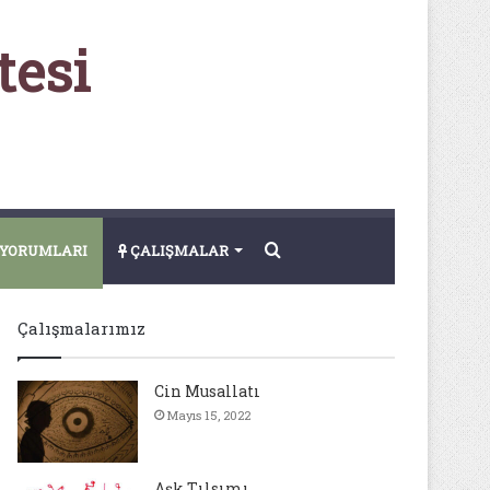
tesi
Arama
YORUMLARI
ÇALIŞMALAR
yap
Çalışmalarımız
...
Cin Musallatı
Mayıs 15, 2022
Aşk Tılsımı