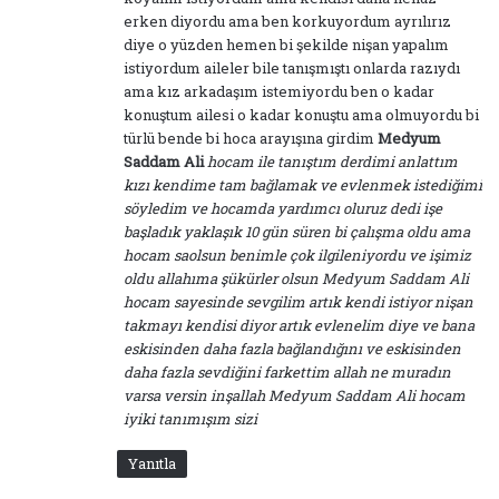
erken diyordu ama ben korkuyordum ayrılırız
diye o yüzden hemen bi şekilde nişan yapalım
istiyordum aileler bile tanışmıştı onlarda razıydı
ama kız arkadaşım istemiyordu ben o kadar
konuştum ailesi o kadar konuştu ama olmuyordu bi
türlü bende bi hoca arayışına girdim
Medyum
Saddam Ali
hocam ile tanıştım derdimi anlattım
kızı kendime tam bağlamak ve evlenmek istediğimi
söyledim ve hocamda yardımcı oluruz dedi işe
başladık yaklaşık 10 gün süren bi çalışma oldu ama
hocam saolsun benimle çok ilgileniyordu ve işimiz
oldu allahıma şükürler olsun Medyum Saddam Ali
hocam sayesinde sevgilim artık kendi istiyor nişan
takmayı kendisi diyor artık evlenelim diye ve bana
eskisinden daha fazla bağlandığını ve eskisinden
daha fazla sevdiğini farkettim allah ne muradın
varsa versin inşallah Medyum Saddam Ali hocam
iyiki tanımışım sizi
Yanıtla