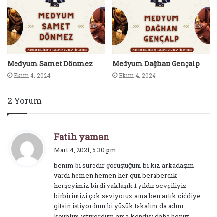
Medyum Samet Dönmez
Medyum Dağhan Gençalp
Ekim 4, 2024
Ekim 4, 2024
2 Yorum
d
Fatih yaman
e
Mart 4, 2021, 5:30 pm
d
benim bi süredir görüştüğüm bi kız arkadaşım
i
vardı hemen hemen her gün beraberdik
k
herşeyimiz birdi yaklaşık 1 yıldır sevgiliyiz
i
birbirimizi çok seviyoruz ama ben artık ciddiye
:
gitsin istiyordum bi yüzük takalım da adını
koyalım istiyordum ama kendisi daha henüz