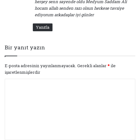
herşey senn sayende oldu Medyum Saddam Ali
hocam allah senden razı olsun herkese tavsiye
ediyorum arkadaşlar iyi günler
Yanıtla
Bir yanıt yazın
E-posta adresiniz yayınlanmayacak.
Gerekli alanlar
*
ile
işaretlenmişlerdir
Y
o
r
u
m
*