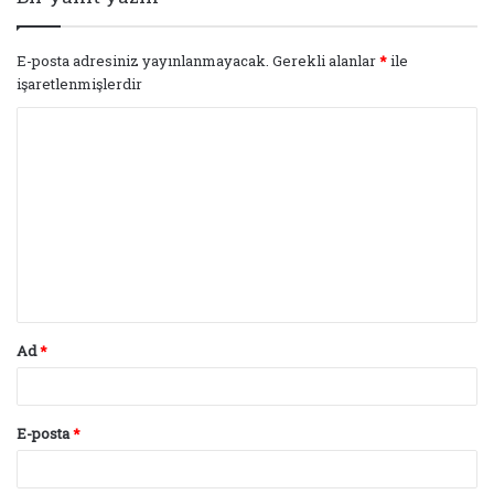
E-posta adresiniz yayınlanmayacak.
Gerekli alanlar
*
ile
işaretlenmişlerdir
Y
o
r
u
m
*
Ad
*
E-posta
*