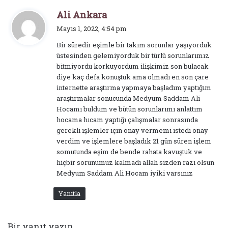
d
Ali Ankara
e
Mayıs 1, 2022, 4:54 pm
d
Bir süredir eşimle bir takım sorunlar yaşıyorduk
i
üstesinden gelemiyorduk bir türlü sorunlarımız
k
bitmiyordu korkuyordum ilişkimiz son bulacak
i
diye kaç defa konuştuk ama olmadı en son çare
:
internette araştırma yapmaya başladım yaptığım
araştırmalar sonucunda Medyum Saddam Ali
Hocamı buldum ve bütün sorunlarımı anlattım
hocama hıcam yaptığı çalışmalar sonrasında
gerekli işlemler için onay vermemi istedi onay
verdim ve işlemlere başladık 21 gün süren işlem
somutunda eşim de bende rahata kavuştuk ve
hiçbir sorunumuz kalmadı allah sizden razı olsun
Medyum Saddam Ali Hocam iyiki varsınız
Yanıtla
Bir yanıt yazın