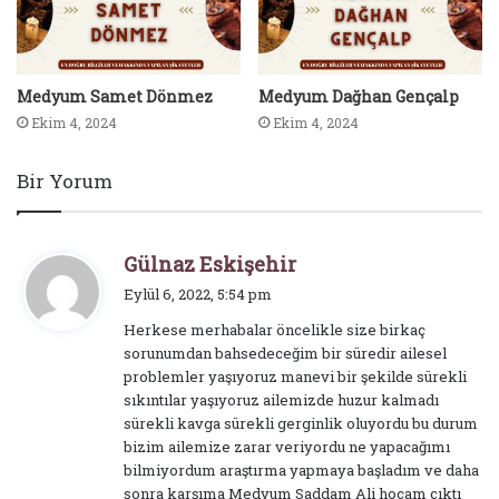
Medyum Samet Dönmez
Medyum Dağhan Gençalp
Ekim 4, 2024
Ekim 4, 2024
Bir Yorum
d
Gülnaz Eskişehir
e
Eylül 6, 2022, 5:54 pm
d
Herkese merhabalar öncelikle size birkaç
i
sorunumdan bahsedeceğim bir süredir ailesel
k
problemler yaşıyoruz manevi bir şekilde sürekli
i
sıkıntılar yaşıyoruz ailemizde huzur kalmadı
:
sürekli kavga sürekli gerginlik oluyordu bu durum
bizim ailemize zarar veriyordu ne yapacağımı
bilmiyordum araştırma yapmaya başladım ve daha
sonra karşıma Medyum Saddam Ali hocam çıktı