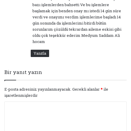
bazı işlemlerden bahsetti Ve bu işlemlere
başlamak için benden onay mı istedi 14 gün süre
verdi ve onayımı verdim işlemlerime başladı 14
gün sonunda da işlemlerimi bitirdi bütün
sorunlarım çözüldü tekrardan aileme eskisi gibi
oldu çok teşekkür ederim Medyum Saddam Ali
hocam
Yanıtla
Bir yanıt yazın
E-posta adresiniz yayınlanmayacak.
Gerekli alanlar
*
ile
işaretlenmişlerdir
Y
o
r